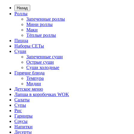
Назад
Роллы
Запеченные роллы
Мини роллы
Маки
Тёплые роллы
Пицца
Наборы СЕТы
Суши
Запеченные суши
Острые суши
Суши холодные
Горячие блюда
Темпура
Мидии
Детское меню
Лапша в коробочках WOK
Салаты
Супы
Рис
Гарниры
Соусы
Напитки
Десерты