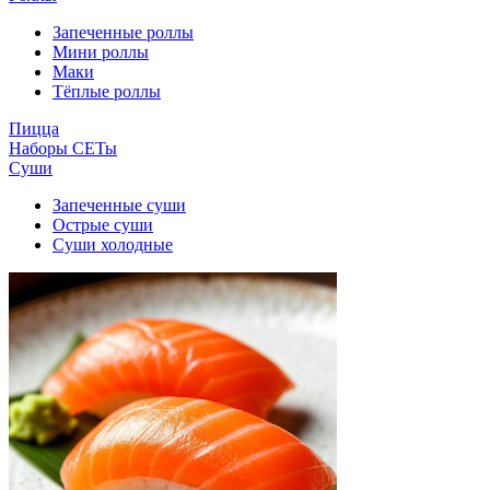
Запеченные роллы
Мини роллы
Маки
Тёплые роллы
Пицца
Наборы СЕТы
Суши
Запеченные суши
Острые суши
Суши холодные