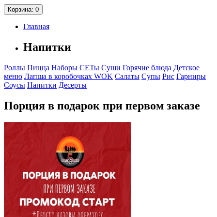
Корзина
: 0
Главная
Напитки
Роллы
Пицца
Наборы СЕТы
Суши
Горячие блюда
Детское
меню
Лапша в коробочках WOK
Салаты
Супы
Рис
Гарниры
Соусы
Напитки
Десерты
Порция в подарок при первом заказе