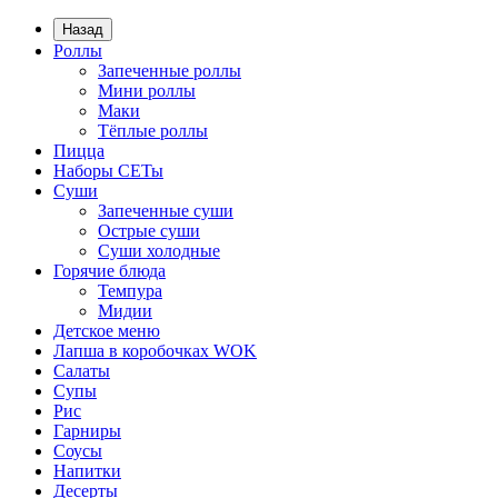
Назад
Роллы
Запеченные роллы
Мини роллы
Маки
Тёплые роллы
Пицца
Наборы СЕТы
Суши
Запеченные суши
Острые суши
Суши холодные
Горячие блюда
Темпура
Мидии
Детское меню
Лапша в коробочках WOK
Салаты
Супы
Рис
Гарниры
Соусы
Напитки
Десерты