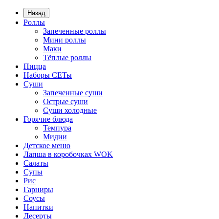
Назад
Роллы
Запеченные роллы
Мини роллы
Маки
Тёплые роллы
Пицца
Наборы СЕТы
Суши
Запеченные суши
Острые суши
Суши холодные
Горячие блюда
Темпура
Мидии
Детское меню
Лапша в коробочках WOK
Салаты
Супы
Рис
Гарниры
Соусы
Напитки
Десерты