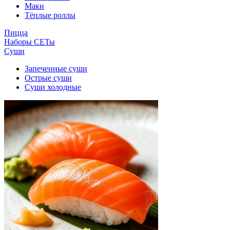
Маки
Тёплые роллы
Пицца
Наборы СЕТы
Суши
Запеченные суши
Острые суши
Суши холодные