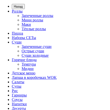
Назад
Роллы
Запеченные роллы
Мини роллы
Маки
Тёплые роллы
Пицца
Наборы СЕТы
Суши
Запеченные суши
Острые суши
Суши холодные
Горячие блюда
Темпура
Мидии
Детское меню
Лапша в коробочках WOK
Салаты
Супы
Рис
Гарниры
Соусы
Напитки
Десерты