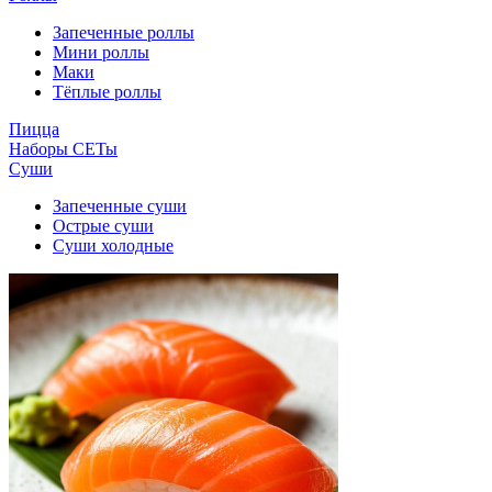
Запеченные роллы
Мини роллы
Маки
Тёплые роллы
Пицца
Наборы СЕТы
Суши
Запеченные суши
Острые суши
Суши холодные