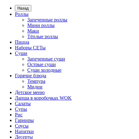
Назад
Роллы
Запеченные роллы
Мини роллы
Маки
Тёплые роллы
Пицца
Наборы СЕТы
Суши
Запеченные суши
Острые суши
Суши холодные
Горячие блюда
Темпура
Мидии
Детское меню
Лапша в коробочках WOK
Салаты
Супы
Рис
Гарниры
Соусы
Напитки
Десерты