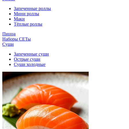
Запеченные роллы
Мини роллы
Маки
Тёплые роллы
Пицца
Наборы СЕТы
Суши
Запеченные суши
Острые суши
Суши холодные