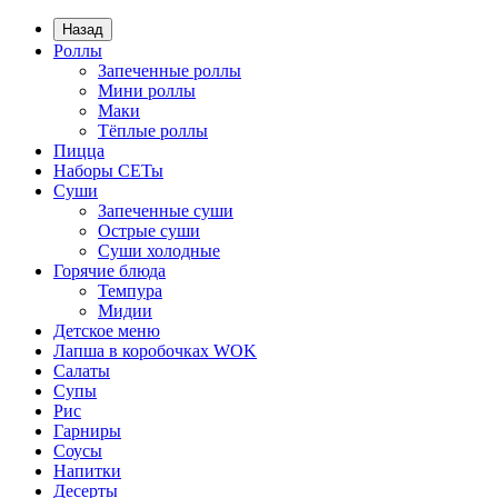
Назад
Роллы
Запеченные роллы
Мини роллы
Маки
Тёплые роллы
Пицца
Наборы СЕТы
Суши
Запеченные суши
Острые суши
Суши холодные
Горячие блюда
Темпура
Мидии
Детское меню
Лапша в коробочках WOK
Салаты
Супы
Рис
Гарниры
Соусы
Напитки
Десерты