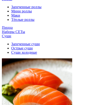
Запеченные роллы
Мини роллы
Маки
Тёплые роллы
Пицца
Наборы СЕТы
Суши
Запеченные суши
Острые суши
Суши холодные