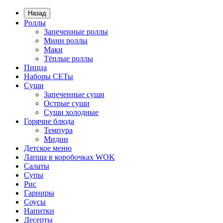
Назад
Роллы
Запеченные роллы
Мини роллы
Маки
Тёплые роллы
Пицца
Наборы СЕТы
Суши
Запеченные суши
Острые суши
Суши холодные
Горячие блюда
Темпура
Мидии
Детское меню
Лапша в коробочках WOK
Салаты
Супы
Рис
Гарниры
Соусы
Напитки
Десерты