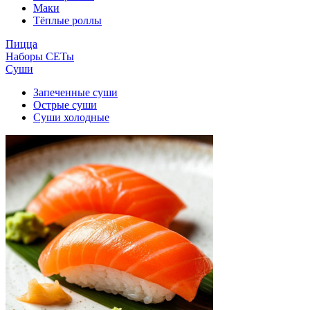
Маки
Тёплые роллы
Пицца
Наборы СЕТы
Суши
Запеченные суши
Острые суши
Суши холодные